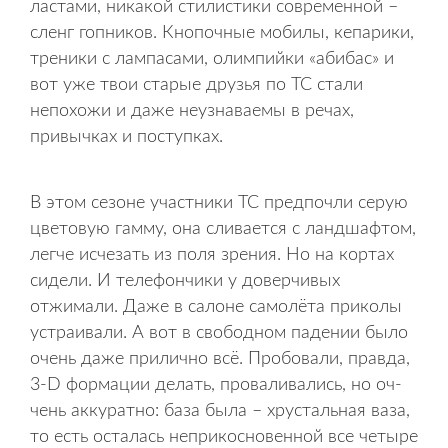
ластами, никакой стилистики современной –
сленг гопников. Кнопочные мобилы, кепарики,
треники с лампасами, олимпийки «абибас» и
вот уже твои старые друзья по ТС стали
непохожи и даже неузнаваемы в речах,
привычках и поступках.
В этом сезоне участники ТС предпочли серую
цветовую гамму, она сливается с ландшафтом,
легче исчезать из поля зрения. Но на кортах
сидели. И телефончики у доверчивых
отжимали. Даже в салоне самолёта приколы
устраивали. А вот в свободном падении было
очень даже прилично всё. Пробовали, правда,
3-D формации делать, проваливались, но оч-
чень аккуратно: база была – хрустальная ваза,
то есть осталась неприкосновенной все четыре