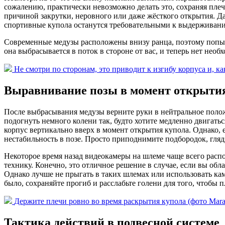
сожалению, практически невозможно делать это, сохраняя плечи
причиной закрутки, неровного или даже жёсткого открытия. 
спортивные купола останутся требовательными к выдерживани
Современные медузы расположены внизу ранца, поэтому попытка
она выбрасывается в поток в стороне от вас, и теперь нет необ
Не смотри по сторонам, это приводит к изгибу корпуса и, как
Выравнивание позы в момент открыти
После выбрасывания медузы верните руки в нейтральное полож
подогнуть немного колени так, будто хотите медленно двигать
корпус вертикально вверх в момент открытия купола. Однако, 
нестабильность в позе. Просто приподнимите подбородок, глядя
Некоторое время назад видеокамеры на шлеме чаще всего распо
технику. Конечно, это отличное решение в случае, если вы обл
Однако лучше не прыгать в таких шлемах или использовать ка
было, сохраняйте прогиб и расслабьте голени для того, чтобы 
Держите плечи ровно во время раскрытия купола (фото Marat 
Тактика действий в подвесной системе