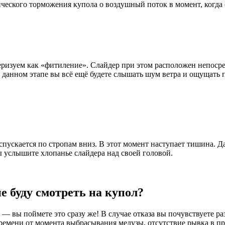
мического торможения купола о воздушный поток в момент, когда
теризуем как «фитиление». Слайдер при этом расположен непосре
 данном этапе вы всё ещё будете слышать шум ветра и ощущать п
 спускается по стропам вниз. В этот момент наступает тишина.
ы услышите хлопанье слайдера над своей головой.
не буду смотреть на купол?
— вы поймете это сразу же! В случае отказа вы почувствуете ра
а времени от момента выбрасывания медузы, отсутствие рывка в 