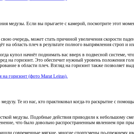
ния медузы. Если вы прыгаете с камерой, посмотрите этот момен
в свою очередь, может стать причиной увеличения скорости паде
ёт на область плеч в результате полного выпрямления строп и и
когда купол начнёт поднимать вас вверх в подвесной системе, чт
перед на горизонт. Это обеспечит нужный уровень положения гол
рование в области плеч. Взгляд на горизонт также позволяет в
на горизонт (фото Marat Leiras).
медузу. Те из нас, кто практиковал когда-то раскрытие с пом
есткой медузы. Подобные действия приводили к небольшому смеще
тенение, что было довольно распространенным явлением при пры
ишли современные мягкие, многие спортсмены по-прежнему име