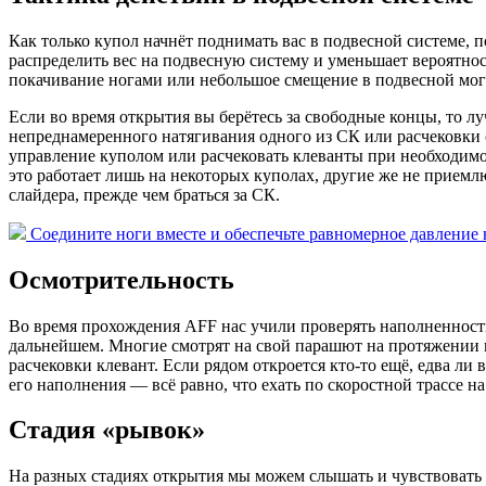
Как только купол начнёт поднимать вас в подвесной системе,
распределить вес на подвесную систему и уменьшает вероятн
покачивание ногами или небольшое смещение в подвесной мог
Если во время открытия вы берётесь за свободные концы, то л
непреднамеренного натягивания одного из СК или расчековки 
управление куполом или расчековать клеванты при необходим
это работает лишь на некоторых куполах, другие же не приемл
слайдера, прежде чем браться за СК.
Соедините ноги вместе и обеспечьте равномерное давление н
Осмотрительность
Во время прохождения AFF нас учили проверять наполненность,
дальнейшем. Многие смотрят на свой парашют на протяжении в
расчековки клевант. Если рядом откроется кто-то ещё, едва ли
его наполнения — всё равно, что ехать по скоростной трассе на
Стадия «рывок»
На разных стадиях открытия мы можем слышать и чувствовать р