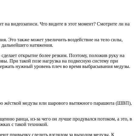
т на видеозаписи. Что видите в этот момент? Смотрите ли на
ния. Это также может увеличить воздействие на тело силы,
х дальнейшего натяжения.
о сделает открытие более резким. Поэтому, положив руку на
овы. При такой позе нагрузка на подвесную систему при
ыдержать нужный уровень плеч во время выбрасывания медузы.
ощью жёсткой медузы или шарового вытяжного парашюта (ШВП),
нию ранца, из-за чего он лучше продувался потоком, а это, в
жках с такой техникой.
ют привычку следить взглядом за выходом медузы. К