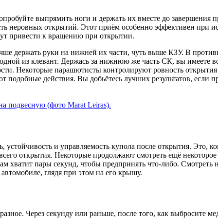
 попробуйте выпрямить ноги и держать их вместе до завершения
ость неровных открытий. Этот приём особенно эффективен при 
ут привести к вращению при открытии.
учше держать руки на нижней их части, чуть выше КЗУ. В проти
одной из клевант. Держась за нижнюю же часть СК, вы имеете в
ости. Некоторые парашютисты контролируют ровность открытия 
ют подобные действия. Вы добьётесь лучших результатов, если п
а подвесную (фото Marat Leiras).
 устойчивость и управляемость купола после открытия. Это, ко
сего открытия. Некоторые продолжают смотреть ещё некоторое в
 вам хватит пары секунд, чтобы предпринять что-либо. Смотреть 
 автомобиле, глядя при этом на его крышу.
азное. Через секунду или раньше, после того, как выбросите м