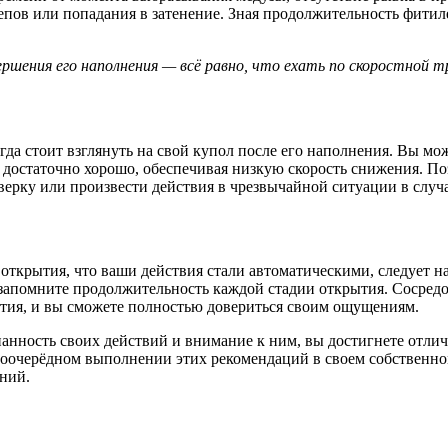
цепов или попадания в затенение. Зная продолжительность фитил
ершения его наполнения — всё равно, что ехать по скоростной тр
егда стоит взглянуть на свой купол после его наполнения. Вы м
ть достаточно хорошо, обеспечивая низкую скорость снижения. П
ерку или произвести действия в чрезвычайной ситуации в случ
 открытия, что ваши действия стали автоматическими, следует 
 запомните продолжительность каждой стадии открытия. Сосредот
рытия, и вы сможете полностью довериться своим ощущениям.
анность своих действий и внимание к ним, вы достигнете отлич
 поочерёдном выполнении этих рекомендаций в своем собственно
ний.