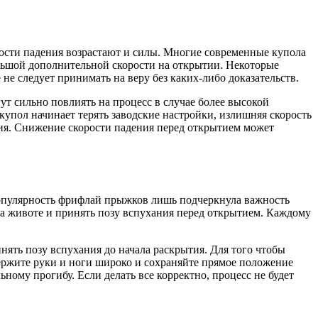
ости падения возрастают и силы. Многие современные купола
ольшой дополнительной скорости на открытии. Некоторые
не следует принимать на веру без каких-либо доказательств.
ут сильно повлиять на процесс в случае более высокой
купол начинает терять заводские настройки, излишняя скорость
ия. Снижение скорости падения перед открытием может
 Популярность фрифлай прыжков лишь подчеркнула важность
е на животе и принять позу вспухания перед открытием. Каждому
нять позу вспухания до начала раскрытия. Для того чтобы
держите руки и ноги широко и сохраняйте прямое положение
ьному прогибу. Если делать все корректно, процесс не будет