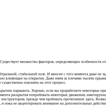
Существует множество факторов, определяющих особенности от
ральной, стабильной позе. И многие с того момента даже не за
вно влияющие на открытия. Даже имея за плечами тысячи прыжк
 существенно повлиять на этот процесс.
рытию парашюта. Хорошо, если вы проработаете некоторые приё
омента раскрытия попробовать некоторые движения, имитирующи
 с инструктором, прежде чем пробовать прочитанное здесь. Возм
, и пока не акцентировать внимание на дополнительных действи