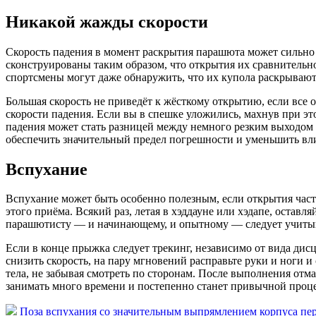
Никакой жажды скорости
Скорость падения в момент раскрытия парашюта может сильно
сконструированы таким образом, что открытия их сравнительн
спортсмены могут даже обнаружить, что их купола раскрываются
Большая скорость не приведёт к жёсткому открытию, если все 
скорости падения. Если вы в спешке уложились, махнув при эт
падения может стать разницей между немного резким выходом 
обеспечить значительный предел погрешности и уменьшить вл
Вспухание
Вспухание может быть особенно полезным, если открытия част
этого приёма. Всякий раз, летая в хэддауне или хэдапе, остав
парашютисту — и начинающему, и опытному — следует учитыв
Если в конце прыжка следует трекинг, независимо от вида дис
снизить скорость, на пару мгновений расправьте руки и ноги 
тела, не забывая смотреть по сторонам. После выполнения отма
занимать много времени и постепенно станет привычной проц
Поза вспухания со значительным выпрямлением корпуса пере