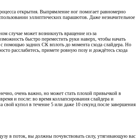
 процесса открытия. Выпрямление ног помогает равномерно
использовании эллиптических парашютов. Даже незначительное
вном случае может возникнуть вращение из-за
озможность быстро переместить руки наверх, чтобы начать
с помощью задних СК вплоть до момента схода слайдера. Но
росто расслабитесь, примете ровную позу и дождётесь схода
нечно, очень важно, но может стать плохой привычкой в
ремя и после: во время коллапсирования слайдера и
на свой купол в течение 5 или даже 10 секунд после завершения
едузу в поток, вы должны почувствовать силу, утягивающую вас