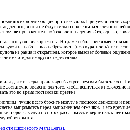
 повлиять на возникающие при этом силы. При увеличении скор
о медленные, и они не будут сильно подвергаться влиянию неб
 лучше при значительной скорости падения. Это, однако, вовсе 
остальные условия корректны. Но даже небольшие изменения мог
ом рукой на небольшую небрежность (неаккуратность), или если 
купола из ранца и открытием, которое вызовет болевые ощущен
ияние на открытие других переменных.
о или даже изредка происходят быстрее, чем вам бы хотелось.
ляйте достаточно времени для того, чтобы вернуться в положени
ать это во время постановки прыжка.
циплины, лучше всего бросить медузу в процессе движения и при
и слегка выпрямьтесь перед выполнением отмашки. В это время 
шки и броска медузы в поток расслабьтесь и вернитесь к нейтрал
едурой открытия.
д отмашкой (фото Marat Leiras).