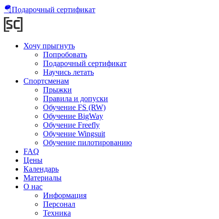
🪂
Подарочный сертификат
Хочу прыгнуть
Попробовать
Подарочный сертификат
Научись летать
Спортсменам
Прыжки
Правила и допуски
Обучение FS (RW)
Обучение BigWay
Обучение Freefly
Обучение Wingsuit
Обучение пилотированию
FAQ
Цены
Календарь
Материалы
О нас
Информация
Персонал
Техника