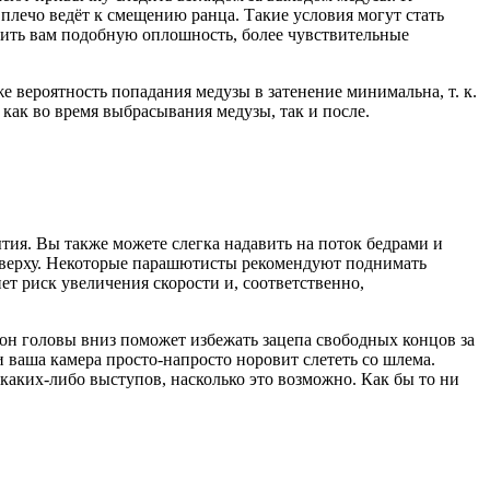
 плечо ведёт к смещению ранца. Такие условия могут стать
тить вам подобную оплошность, более чувствительные
 вероятность попадания медузы в затенение минимальна, т. к.
, как во время выбрасывания медузы, так и после.
ия. Вы также можете слегка надавить на поток бедрами и
 наверху. Некоторые парашютисты рекомендуют поднимать
ет риск увеличения скорости и, соответственно,
лон головы вниз поможет избежать зацепа свободных концов за
и ваша камера просто-напросто норовит слететь со шлема.
каких-либо выступов, насколько это возможно. Как бы то ни