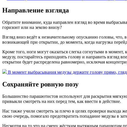
Направление взгляда
Обратите внимание, куда направлен взгляд во время выбрасыва
горизонт или на землю внизу?
Взгляд вниз ведёт к незначительному опусканию головы, что, 
возникающей при открытии, до момента, когда нагрузка перейд
Кроме того, ноги могут оказаться слегка согнутыми в момент, 
медузу, постарайтесь приподнять голову и направить взгляд в
открытии будет распределена равномерно, исключая концентри
В момент выбрасывания медузы держите голову прямо, глядя 
Сохраняйте ровную позу
Большинство парашютистов используют для раскрытия мягкую 
привыкли смотреть на них перед тем, как ввести в действие.
Нас также учили смотреть за плечо в целях проверки выхода ж
свою очередь, помогало предотвратить попадание медузы в за
Несмотря на то что на смену жёстким вытяжным парашютам пр