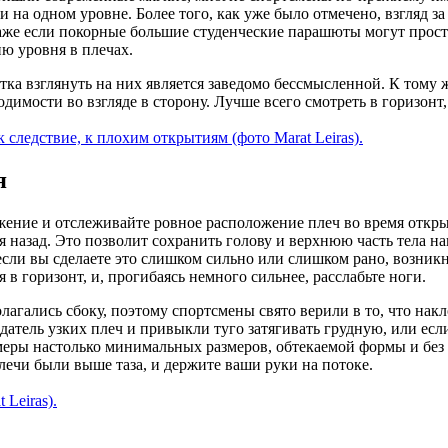
 на одном уровне. Более того, как уже было отмечено, взгляд за
Даже если покорные большие студенческие парашюты могут прос
ю уровня в плечах.
 взглянуть на них является заведомо бессмысленной. К тому же
ходимости во взгляде в сторону. Лучше всего смотреть в горизонт
 следствие, к плохим открытиям (фото Marat Leiras).
я
ение и отслеживайте ровное расположение плеч во время открыт
ся назад. Это позволит сохранить голову и верхнюю часть тела
если вы сделаете это слишком сильно или слишком рано, возникн
 в горизонт, и, прогибаясь немного сильнее, расслабьте ноги.
лагались сбоку, поэтому спортсмены свято верили в то, что нак
адатель узких плеч и привыкли туго затягивать грудную, или есл
меры настолько минимальных размеров, обтекаемой формы и без 
плечи были выше таза, и держите ваши руки на потоке.
Leiras).