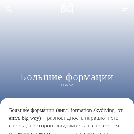
Большие формации
BIGWAY
Больши́е форма́ции
(англ. formation skydiving, от
англ. big way)
– разновидность парашютного
спорта, в которой скайдайверы в свободном
падении стремятся построить фигуру из