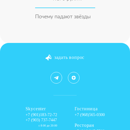
Почему падают звёзды
задать вопрос
Skycenter
Гостиница
+7 (901)183-72-72
+7 (968)565-0300
+7 (903) 737-7447
Ресторан
с 8:00 до 20:00