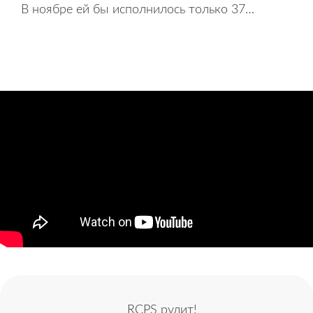
В ноябре ей бы исполнилось только 37…
RCPS рулит!