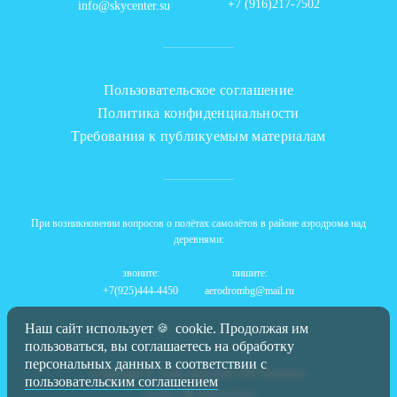
+7 (916)217-7502
info@skycenter.su
Пользовательское соглашение
Политика конфиденциальности
Требования к публикуемым материалам
При возникновении вопросов о полётах самолётов в районе аэродрома над
деревнями:
звоните:
пишите:
+7(925)444-4450
aerodrombg@mail.ru
Наш сайт использует
cookie. Продолжая им
🍪
пользоваться, вы соглашаетесь на обработку
персональных данных в соответствии с
Copyright © 2026 Skycenter DZ Пущино
пользовательским соглашением
Сделано с
Zharikov.design