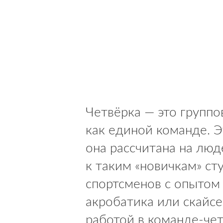
Четвёрка — это группо
как единой команде. Эт
она рассчитана на люд
к таким «новичкам» ст
спортсменов с опытом 
акробатика или скайс
работой в команде-чет