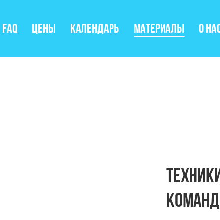
FAQ
Цены
Календарь
Материалы
О на
Техники
команд