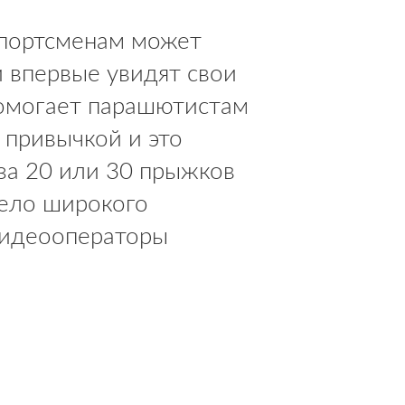
Спортсменам может
и впервые увидят свои
 помогает парашютистам
 привычкой и это
за 20 или 30 прыжков
мело широкого
 Видеооператоры