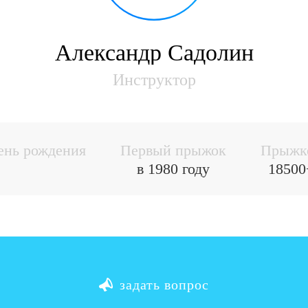
Александр Садолин
Инструктор
ень рождения
Первый прыжок
Прыжк
в 1980 году
18500
задать вопрос