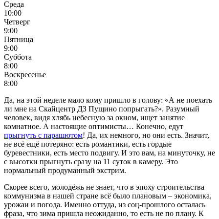
Среда
10:00
Четверг
9:00
Пятница
9:00
Суббота
8:00
Воскресенье
8:00
Да, на этой неделе мало кому пришло в голову: «А не поехать
ли мне на Скайцентр ДЗ Пущино попрыгать?». Разумный
человек, видя хлябь небесную за окном, ищет занятие
комнатное. А настоящие оптимисты… Конечно, едут
прыгнуть с парашютом
! Да, их немного, но они есть. Значит,
не всё ещё потеряно: есть романтики, есть гордые
буревестники, есть место подвигу. И это вам, на минуточку, не
с высотки прыгнуть сразу на 11 суток в камеру. Это
нормальный продуманный экстрим.
Скорее всего, молодёжь не знает, что в эпоху строительства
коммунизма в нашей стране всё было плановым – экономика,
урожаи и погода. Именно оттуда, из соц-прошлого осталась
фраза, что зима пришла неожиданно, то есть не по плану. К