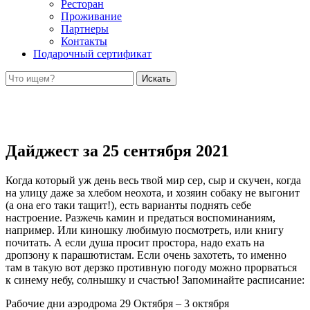
Ресторан
Проживание
Партнеры
Контакты
Подарочный сертификат
Искать
Дайджест за 25 сентября 2021
Когда который уж день весь твой мир сер, сыр и скучен, когда
на улицу даже за хлебом неохота, и хозяин собаку не выгонит
(а она его таки тащит!), есть варианты поднять себе
настроение. Разжечь камин и предаться воспоминаниям,
например. Или киношку любимую посмотреть, или книгу
почитать. А если душа просит простора, надо ехать на
дропзону к парашютистам. Если очень захотеть, то именно
там в такую вот дерзко противную погоду можно прорваться
к синему небу, солнышку и счастью! Запоминайте расписание:
Рабочие дни аэродрома 29 Октября – 3 октября