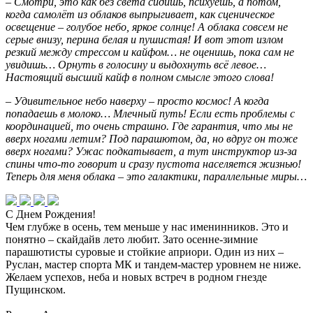
– Смотри, это как без света сидишь, психуешь, а потом,
когда самолёт из облаков выпрыгивает, как сценическое
освещение – голубое небо, яркое солнце! А облака совсем не
серые внизу, перина белая и пушистая! И вот этот излом
резкий между стрессом и кайфом… не оценишь, пока сам не
увидишь… Орнуть в голосину и выдохнуть всё левое…
Настоящий высший кайф в полном смысле этого слова!
– Удивительное небо наверху – просто космос! А когда
попадаешь в молоко… Млечный путь! Если есть проблемы с
координацией, то очень страшно. Где гарантия, что мы не
вверх ногами летим? Под парашютом, да, но вдруг он тоже
вверх ногами? Ужас подкатывает, а тут инструктор из-за
спины что-то говорит и сразу пустота населяется жизнью!
Теперь для меня облака – это галактики, параллельные миры…
С Днем Рождения!
Чем глубже в осень, тем меньше у нас именинников. Это и
понятно – скайдайв лето любит. Зато осенне-зимние
парашютисты суровые и стойкие априори. Один из них –
Руслан, мастер спорта МК и тандем-мастер уровнем не ниже.
Желаем успехов, неба и новых встреч в родном гнезде
Пущинском.