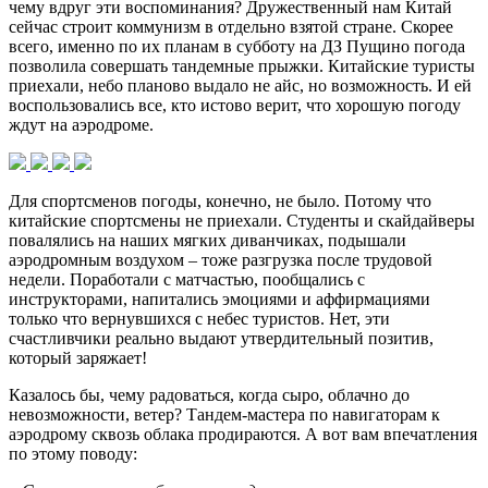
чему вдруг эти воспоминания? Дружественный нам Китай
сейчас строит коммунизм в отдельно взятой стране. Скорее
всего, именно по их планам в субботу на ДЗ Пущино погода
позволила совершать тандемные прыжки. Китайские туристы
приехали, небо планово выдало не айс, но возможность. И ей
воспользовались все, кто истово верит, что хорошую погоду
ждут на аэродроме.
Для спортсменов погоды, конечно, не было. Потому что
китайские спортсмены не приехали. Студенты и скайдайверы
повалялись на наших мягких диванчиках, подышали
аэродромным воздухом – тоже разгрузка после трудовой
недели. Поработали с матчастью, пообщались с
инструкторами, напитались эмоциями и аффирмациями
только что вернувшихся с небес туристов. Нет, эти
счастливчики реально выдают утвердительный позитив,
который заряжает!
Казалось бы, чему радоваться, когда сыро, облачно до
невозможности, ветер? Тандем-мастера по навигаторам к
аэродрому сквозь облака продираются. А вот вам впечатления
по этому поводу: