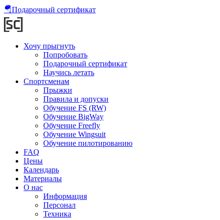
🪂
Подарочный сертификат
Хочу прыгнуть
Попробовать
Подарочный сертификат
Научись летать
Спортсменам
Прыжки
Правила и допуски
Обучение FS (RW)
Обучение BigWay
Обучение Freefly
Обучение Wingsuit
Обучение пилотированию
FAQ
Цены
Календарь
Материалы
О нас
Информация
Персонал
Техника