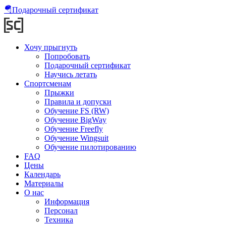
🪂
Подарочный сертификат
Хочу прыгнуть
Попробовать
Подарочный сертификат
Научись летать
Спортсменам
Прыжки
Правила и допуски
Обучение FS (RW)
Обучение BigWay
Обучение Freefly
Обучение Wingsuit
Обучение пилотированию
FAQ
Цены
Календарь
Материалы
О нас
Информация
Персонал
Техника