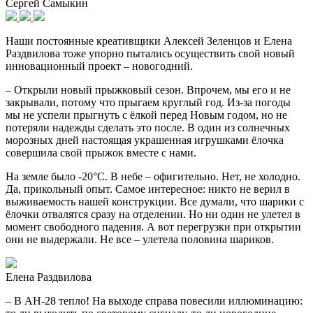
Сергей Самыкин
Наши постоянные креативщики Алексей Зеленцов и Елена
Раздвилова тоже упорно пытались осуществить свой новый
инновационный проект – новогодний.
– Открыли новый прыжковый сезон. Впрочем, мы его и не
закрывали, потому что прыгаем круглый год. Из-за погоды
мы не успели прыгнуть с ёлкой перед Новым годом, но не
потеряли надежды сделать это после. В один из солнечных
морозных дней настоящая украшенная игрушками ёлочка
совершила свой прыжок вместе с нами.
На земле было -20°С. В небе – офигительно. Нет, не холодно.
Да, прикольный опыт. Самое интересное: никто не верил в
выживаемость нашей конструкции. Все думали, что шарики с
ёлочки отвалятся сразу на отделении. Но ни один не улетел в
момент свободного падения. А вот перегрузки при открытии
они не выдержали. Не все – улетела половина шариков.
Елена Раздвилова
– В АН-28 тепло! На выходе справа повесили иллюминацию: