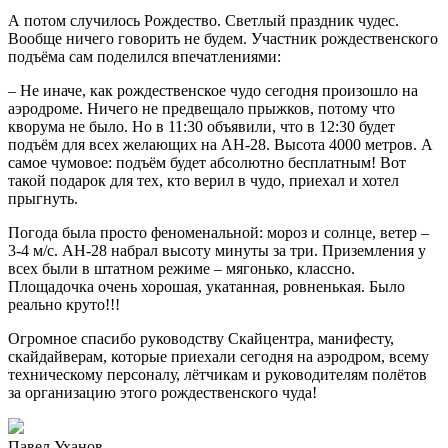
А потом случилось Рождество. Светлый праздник чудес.
Вообще ничего говорить не будем. Участник рождественского
подъёма сам поделился впечатлениями:
– Не иначе, как рождественское чудо сегодня произошло на
аэродроме. Ничего не предвещало прыжков, потому что
кворума не было. Но в 11:30 объявили, что в 12:30 будет
подъём для всех желающих на АН-28. Высота 4000 метров. А
самое чумовое: подъём будет абсолютно бесплатным! Вот
такой подарок для тех, кто верил в чудо, приехал и хотел
прыгнуть.
Погода была просто феноменальной: мороз и солнце, ветер –
3-4 м/с. АН-28 набрал высоту минуты за три. Приземления у
всех были в штатном режиме – мягонько, классно.
Площадочка очень хорошая, укатанная, ровненькая. Было
реально круто!!!
Огромное спасибо руководству Скайцентра, манифесту,
скайдайверам, которые приехали сегодня на аэродром, всему
техническому персоналу, лётчикам и руководителям полётов
за организацию этого рождественского чуда!
Павел Уханов