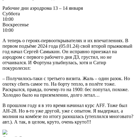
Рабочие дни аэродрома 13 – 14 января
Суббота
10:00
Воскресенье
10:00
А теперь о героях-первооткрывателях и их впечатлениях. В
первом подъёме 2024 года (05.01.24) свой второй прыжковый
год начал Сергей Самыкин. Он исправно приезжал на
аэродром с первого рабочего дня ДЗ, грустил, но не
отчаивался. И Фортуна улыбнулась, хотя и Сатир
покуролесил:
– Получилось-таки с третьего визита. Жаль – один разок. Но
охотку сбить самое то. На борту тепло, в полёте тоже.
Раскрылся, правда, почему-то на 1900: бес попутал, похоже.
Холодно было на приземлении, долго летал…
В прошлом году я в это время начинал курс AFF. Тоже был
АН-28. Но я-то уже другой, уже с опытом. Я выдержал, а
молния на комбезе по итогу разошлась (утеплился многовато?
авт.). А так, в целом, круто, очень круто!!!